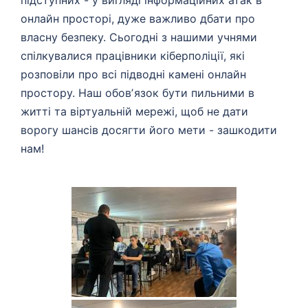
підступних - у вигляді інформаційних атак в
онлайн просторі, дуже важливо дбати про
власну безпеку. Сьогодні з нашими учнями
спілкувалися працівники кіберполіції, які
розповіли про всі підводні камені онлайн
простору. Наш обовʼязок бути пильними в
житті та віртуальній мережі, щоб не дати
ворогу шансів досягти його мети - зашкодити
нам!