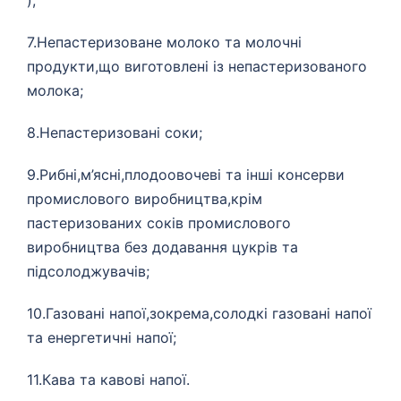
);
7.Непастеризоване молоко та молочні
продукти,що виготовлені із непастеризованого
молока;
8.Непастеризовані соки;
9.Рибні,м’ясні,плодоовочеві та інші консерви
промислового виробництва,крім
пастеризованих соків промислового
виробництва без додавання цукрів та
підсолоджувачів;
10.Газовані напої,зокрема,солодкі газовані напої
та енергетичні напої;
11.Кава та кавові напої.