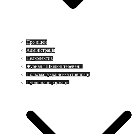
Про ліцей
Адміністрація
Педколектив
Журнал “Шкільні теревені”
Польсько-українська співпраця
Публічна інформація