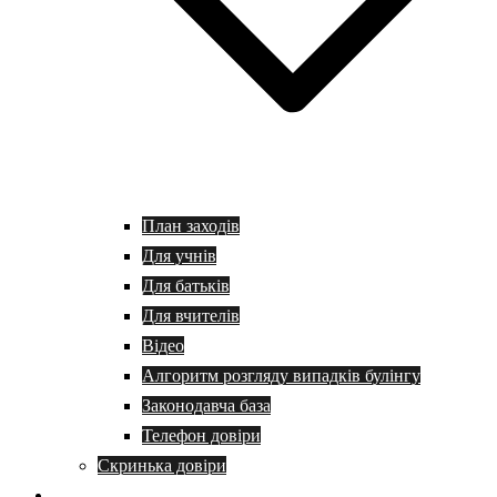
План заходів
Для учнів
Для батьків
Для вчителів
Відео
Алгоритм розгляду випадків булінгу
Законодавча база
Телефон довіри
Скринька довіри
Батькам