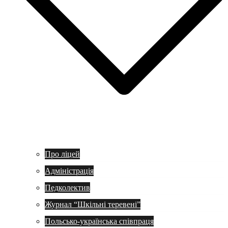
Про ліцей
Адміністрація
Педколектив
Журнал “Шкільні теревені”
Польсько-українська співпраця