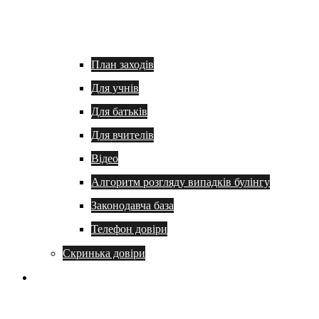
План заходів
Для учнів
Для батьків
Для вчителів
Відео
Алгоритм розгляду випадків булінгу
Законодавча база
Телефон довіри
Скринька довіри
Батькам