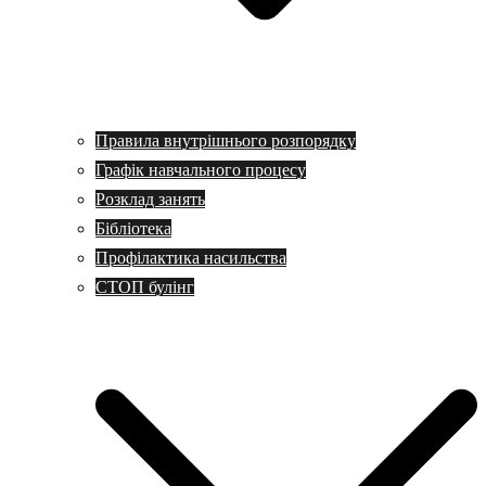
Правила внутрішнього розпорядку
Графік навчального процесу
Розклад занять
Бібліотека
Профілактика насильства
СТОП булінг