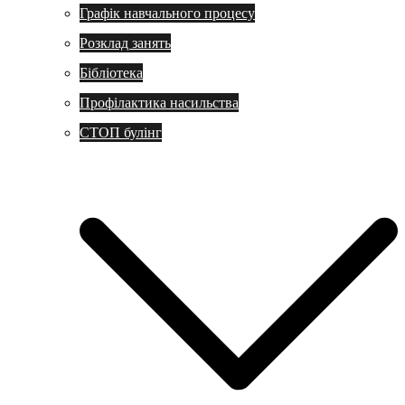
Графік навчального процесу
Розклад занять
Бібліотека
Профілактика насильства
СТОП булінг