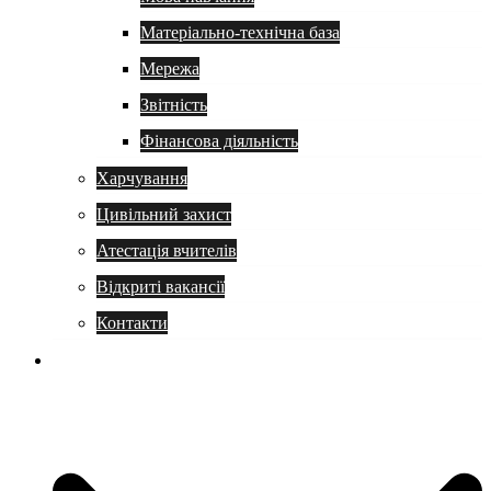
Матеріально-технічна база
Мережа
Звітність
Фінансова діяльність
Харчування
Цивільний захист
Атестація вчителів
Відкриті вакансії
Контакти
Навчання