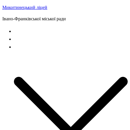
Микитинецький ліцей
Перейти
до
Івано-Франківської міської ради
вмісту
Головна сторінка
Новини
Наш ліцей