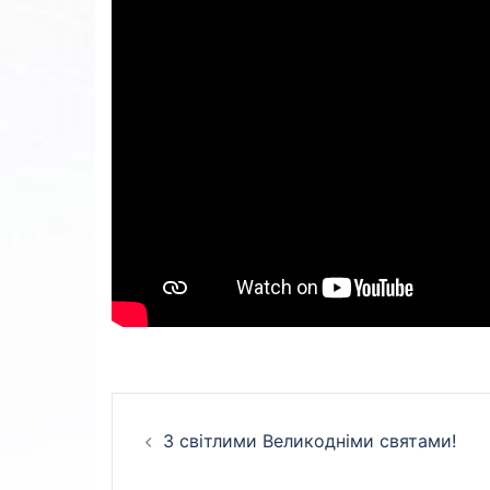
Навігація
З світлими Великодніми святами!
по