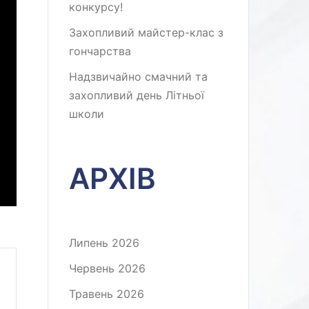
конкурсу!
Захопливий майстер-клас з
гончарства
Надзвичайно смачний та
захопливий день Літньої
школи
АРХІВ
Липень 2026
Червень 2026
Травень 2026