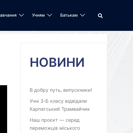
авчання
Учням
Батькам
НОВИНИ
В добру путь, випускники!
Учні 3-Б класу відвідали
Карпатський Трамвайчик
Наш проєкт — серед
переможців міського