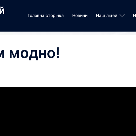
й
Головна сторінка
Новини
Наш ліцей
Н
м модно!