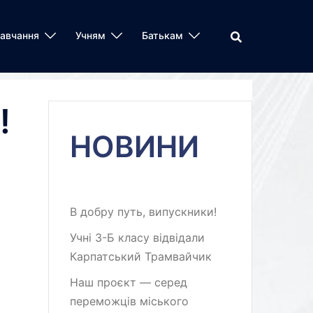
авчання
Учням
Батькам
!
НОВИНИ
В добру путь, випускники!
Учні 3-Б класу відвідали
Карпатський Трамвайчик
Наш проєкт — серед
переможців міського