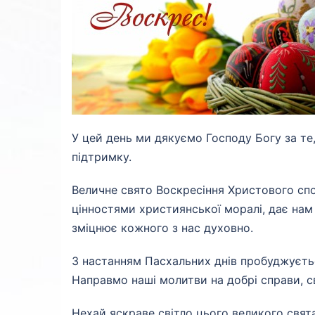
У цей день ми дякуємо Господу Богу за те,
підтримку.
Величне свято Воскресіння Христового спо
цінностями християнської моралі, дає нам
зміцнює кожного з нас духовно.
З настанням Пасхальних днів пробуджується 
Направмо наші молитви на добрі справи, с
Нехай яскраве світло цього великого свята 