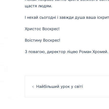
щастя людям.
І нехай сьогодні і завжди душа ваша іскри
Христос Воскрес!
Воістину Воскрес!
З повагою, директор ліцею Роман Хромей.
Навігація
Найбільший урок у світі
по
запису