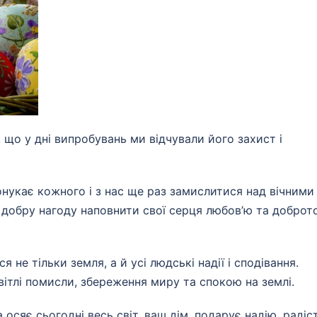
 що у дні випробувань ми відчували його захист і
нукає кожного і з нас ще раз замислитися над вічними
 добру нагоду наповнити свої серця любов’ю та доброт
не тільки земля, а й усі людські надії і сподівання.
вітлі помисли, збереження миру та спокою на землі.
осяє сьогодні весь світ, ваш дім, подарує надію, радіст