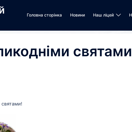
й
Головна сторінка
Новини
Наш ліцей
Н
ликодніми святами
 святами!