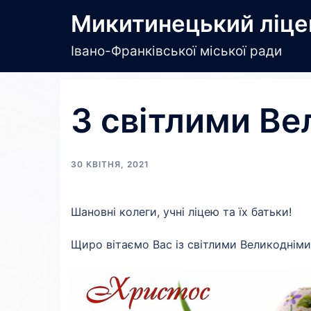
Перейти
Микитинецький ліце
до
вмісту
Івано-Франківської міської ради
З світлими Ве
30 КВІТНЯ, 2021
Шановні колеги, учні ліцею та їх батьки!
Щиро вітаємо Вас із світлими Великодніми