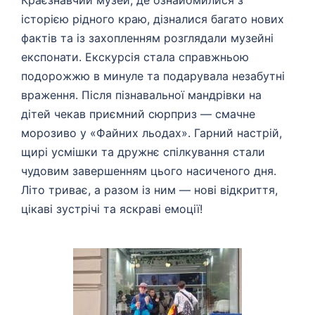
Краєзнавчий музей, де ознайомилися з
історією рідного краю, дізналися багато нових
фактів та із захопленням розглядали музейні
експонати. Екскурсія стала справжньою
подорожжю в минуле та подарувала незабутні
враження. Після пізнавальної мандрівки на
дітей чекав приємний сюрприз — смачне
морозиво у «Файних льодах». Гарний настрій,
щирі усмішки та дружнє спілкування стали
чудовим завершенням цього насиченого дня.
Літо триває, а разом із ним — нові відкриття,
цікаві зустрічі та яскраві емоції!