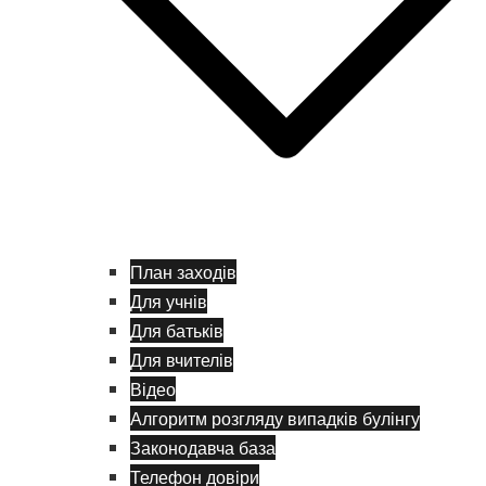
План заходів
Для учнів
Для батьків
Для вчителів
Відео
Алгоритм розгляду випадків булінгу
Законодавча база
Телефон довіри