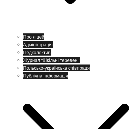
Про ліцей
Адміністрація
Педколектив
Журнал “Шкільні теревені”
Польсько-українська співпраця
Публічна інформація