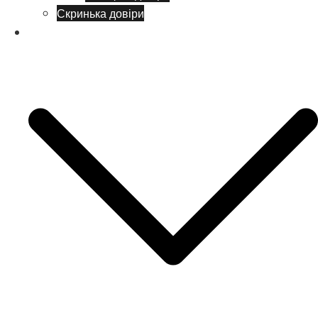
Скринька довіри
Батькам