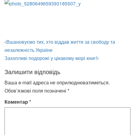
Навігація
Вшановуємо тих, хто віддав життя за свободу та
по
незалежність України
запису
Захопливі подорожі у цікавому морі книг!
Залишити відповідь
Ваша e-mail адреса не оприлюднюватиметься.
Обов’язкові поля позначені
*
Коментар
*