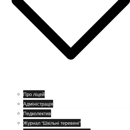
Про ліцей
Адміністрація
Педколектив
Журнал “Шкільні теревені”