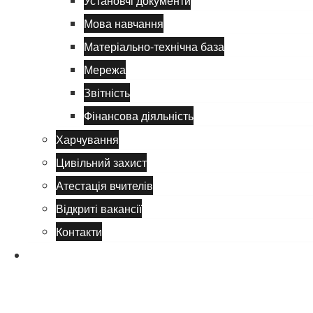
Установчі документи
Мова навчання
Матеріально-технічна база
Мережа
Звітність
Фінансова діяльність
Харчування
Цивільний захист
Атестація вчителів
Відкриті вакансії
Контакти
Навчання