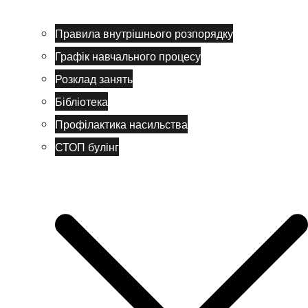
Правила внутрішнього розпорядку
Графік навчального процесу
Розклад занять
Бібліотека
Профілактика насильства
СТОП булінг