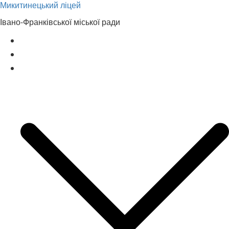
Микитинецький ліцей
Перейти
до
Івано-Франківської міської ради
вмісту
Головна сторінка
Новини
Наш ліцей