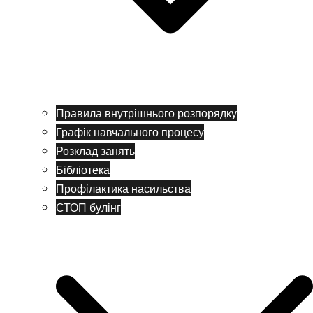
Правила внутрішнього розпорядку
Графік навчального процесу
Розклад занять
Бібліотека
Профілактика насильства
СТОП булінг