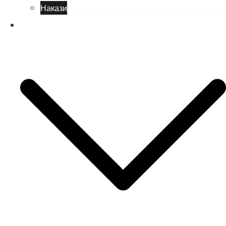
Накази
Учням