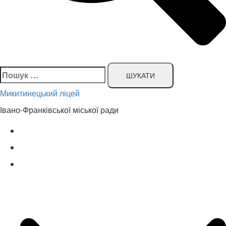
Пошук:
Микитинецький ліцей
Івано-Франківської міської ради
Головна сторінка
Новини
Наш ліцей