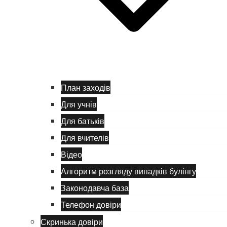
План заходів
Для учнів
Для батьків
Для вчителів
Відео
Алгоритм розгляду випадків булінгу
Законодавча база
Телефон довіри
Скринька довіри