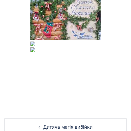
Навігація
Дитяча магія вибійки
по