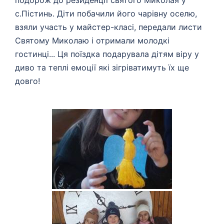
подорож до резиденції святого Миколая у
с.Пістинь.️ Діти побачили його чарівну оселю,
взяли участь у майстер-класі, передали листи
Святому Миколаю і отримали молодкі
гостинці... Ця поїздка подарувала дітям віру у
диво та теплі емоції які зігріватимуть їх ще
довго!