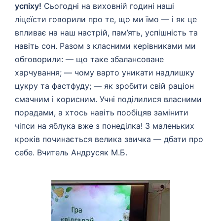
успіху!
Сьогодні на виховній годині наші
ліцеїсти говорили про те, що ми їмо — і як це
впливає на наш настрій, пам’ять, успішність та
навіть сон. Разом з класними керівниками ми
обговорили: — що таке збалансоване
харчування; — чому варто уникати надлишку
цукру та фастфуду; — як зробити свій раціон
смачним і корисним. Учні поділилися власними
порадами, а хтось навіть пообіцяв замінити
чіпси на яблука вже з понеділка! З маленьких
кроків починається велика звичка — дбати про
себе. Вчитель Андрусяк М.Б.