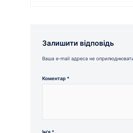
по
запису
Залишити відповідь
Ваша e-mail адреса не оприлюднюват
Коментар
*
Ім'я
*