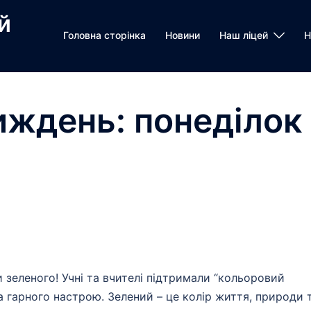
й
Головна сторінка
Новини
Наш ліцей
Н
иждень: понеділок
и зеленого! Учні та вчителі підтримали “кольоровий
 гарного настрою. Зелений – це колір життя, природи 