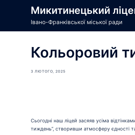
Перейти
Микитинецький ліце
до
вмісту
Івано-Франківської міської ради
Кольоровий т
3 ЛЮТОГО, 2025
Сьогодні наш ліцей засяяв усіма відтінкам
тиждень”, створивши атмосферу єдності та