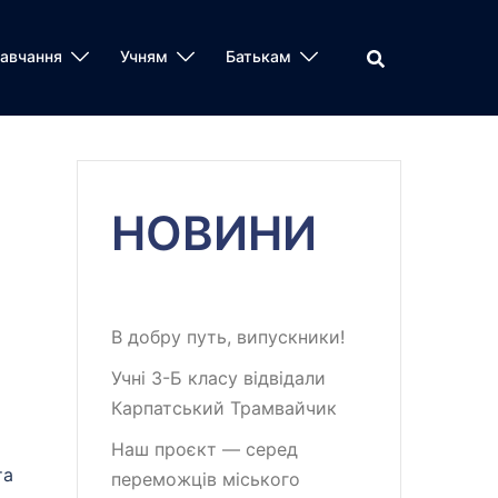
авчання
Учням
Батькам
НОВИНИ
В добру путь, випускники!
Учні 3-Б класу відвідали
Карпатський Трамвайчик
Наш проєкт — серед
та
переможців міського