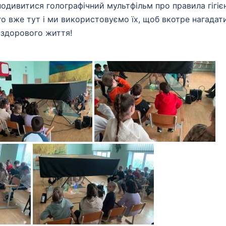
подивитися голографічний мультфільм про правила гігіє
го вже тут і ми використовуємо їх, щоб вкотре нагадат
 здорового життя!