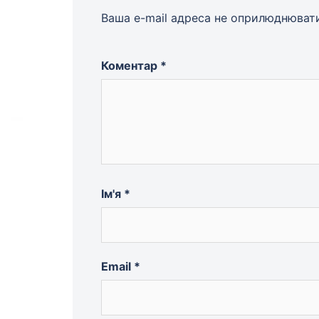
Ваша e-mail адреса не оприлюднюват
Коментар
*
Ім'я
*
Email
*