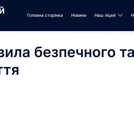
й
Головна сторінка
Новини
Наш ліцей
Н
ила безпечного т
ття