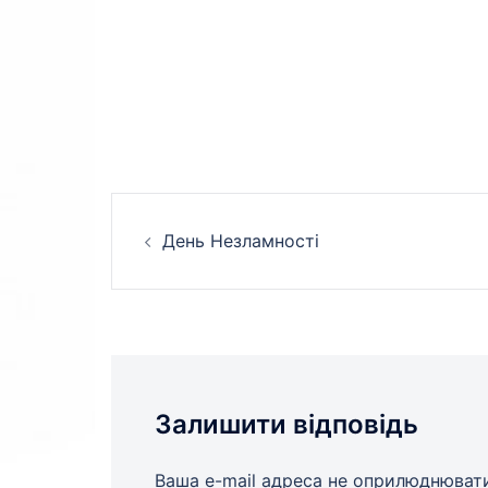
Навігація
День Незламності
по
запису
Залишити відповідь
Ваша e-mail адреса не оприлюднюват