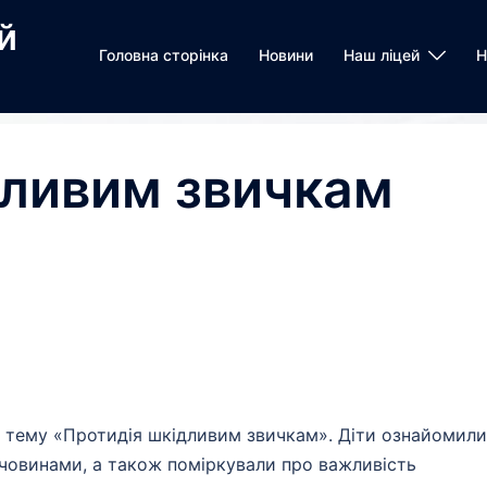
й
Головна сторінка
Новини
Наш ліцей
Н
дливим звичкам
 на тему «Протидія шкідливим звичкам». Діти ознайомил
човинами, а також поміркували про важливість