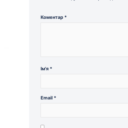
Коментар
*
Ім'я
*
Email
*