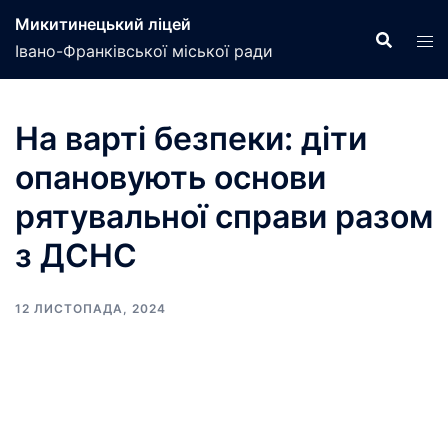
Перейти
Микитинецький ліцей
до
Івано-Франківської міської ради
вмісту
На варті безпеки: діти
опановують основи
рятувальної справи разом
з ДСНС
12 ЛИСТОПАДА, 2024