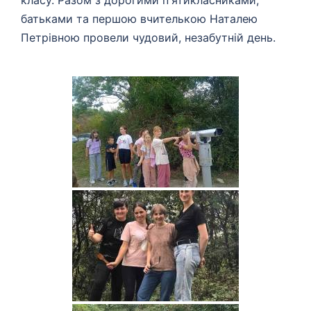
класу. Разом з дорогими п'ятикласниками,
батьками та першою вчителькою Наталею
Петрівною провели чудовий, незабутній день.