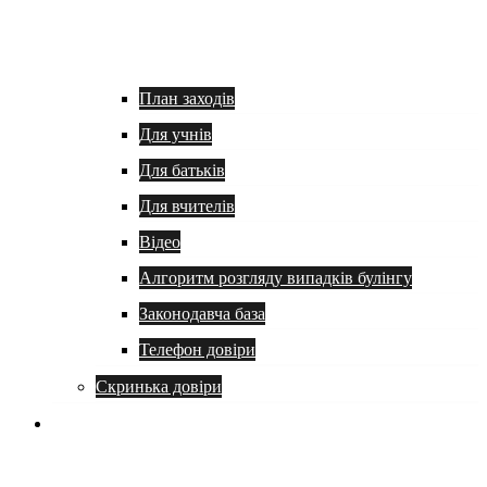
План заходів
Для учнів
Для батьків
Для вчителів
Відео
Алгоритм розгляду випадків булінгу
Законодавча база
Телефон довіри
Скринька довіри
Батькам