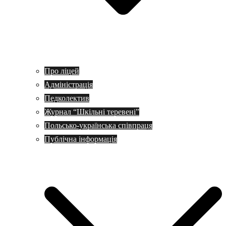
Про ліцей
Адміністрація
Педколектив
Журнал “Шкільні теревені”
Польсько-українська співпраця
Публічна інформація