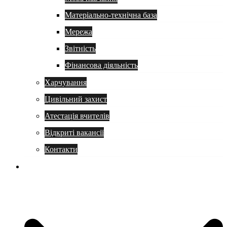
Матеріально-технічна база
Мережа
Звітність
Фінансова діяльність
Харчування
Цивільний захист
Атестація вчителів
Відкриті вакансії
Контакти
Навчання