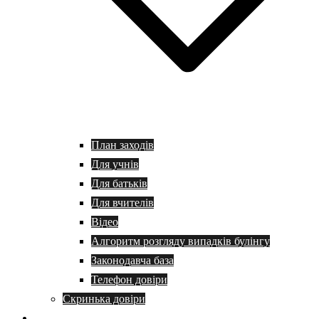
План заходів
Для учнів
Для батьків
Для вчителів
Відео
Алгоритм розгляду випадків булінгу
Законодавча база
Телефон довіри
Скринька довіри
Батькам