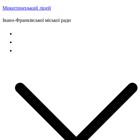
Микитинецький ліцей
Перейти
до
Івано-Франківської міської ради
вмісту
Головна сторінка
Новини
Наш ліцей