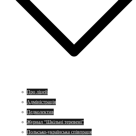
Про ліцей
Адміністрація
Педколектив
Журнал “Шкільні теревені”
Польсько-українська співпраця