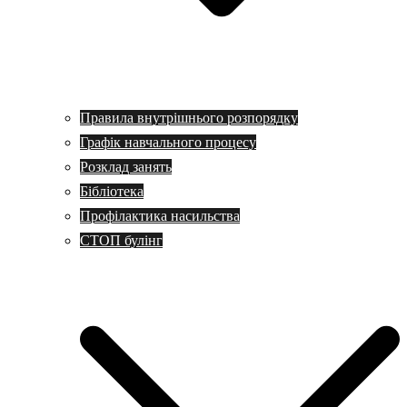
Правила внутрішнього розпорядку
Графік навчального процесу
Розклад занять
Бібліотека
Профілактика насильства
СТОП булінг