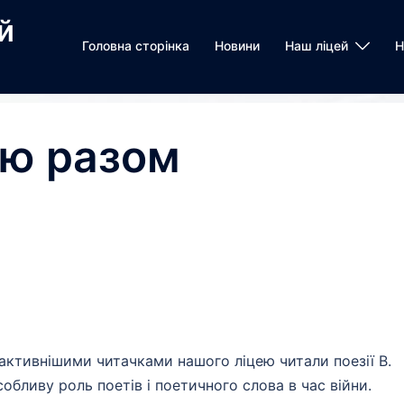
й
Головна сторінка
Новини
Наш ліцей
Н
ію разом
активнішими читачками нашого ліцею читали поезії В.
обливу роль поетів і поетичного слова в час війни.