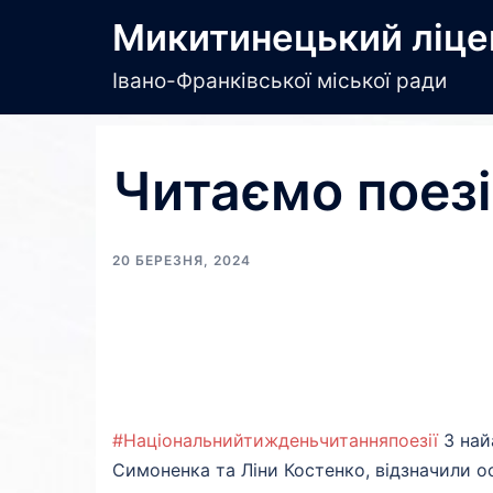
Перейти
Микитинецький ліце
до
вмісту
Івано-Франківської міської ради
Читаємо поез
20 БЕРЕЗНЯ, 2024
#Національнийтижденьчитанняпоезії
З най
Симоненка та Ліни Костенко, відзначили ос