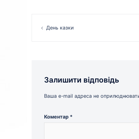
Навігація
День казки
по
запису
Залишити відповідь
Ваша e-mail адреса не оприлюднюват
Коментар
*