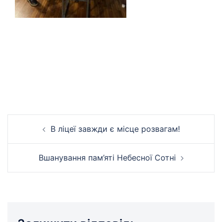
Навігація
В ліцеї завжди є місце розвагам!
по
запису
Вшанування пам’яті Небесної Сотні