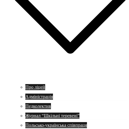
Про ліцей
Адміністрація
Педколектив
Журнал “Шкільні теревені”
Польсько-українська співпраця