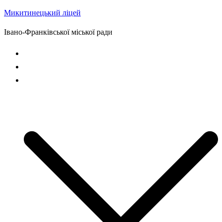
Микитинецький ліцей
Перейти
до
Івано-Франківської міської ради
вмісту
Головна сторінка
Новини
Наш ліцей