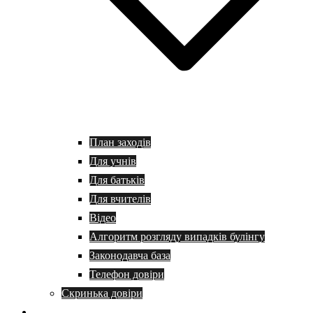
План заходів
Для учнів
Для батьків
Для вчителів
Відео
Алгоритм розгляду випадків булінгу
Законодавча база
Телефон довіри
Скринька довіри
Батькам