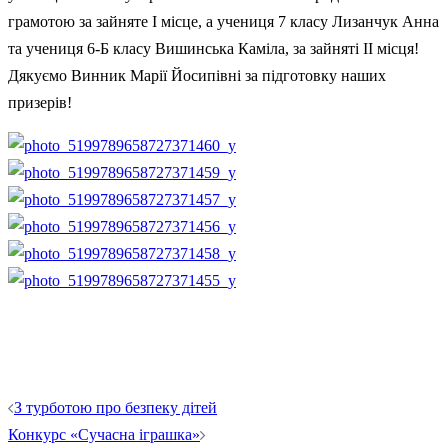
грамотою за зайняте І місце, а учениця 7 класу Лизанчук Анна
та учениця 6-Б класу Вишинська Каміла, за зайняті ІІ місця!
Дякуємо Винник Марії Йосипівні за підготовку наших
призерів!
Навігація
З турботою про безпеку дітей
по
Конкурс «Сучасна іграшка»