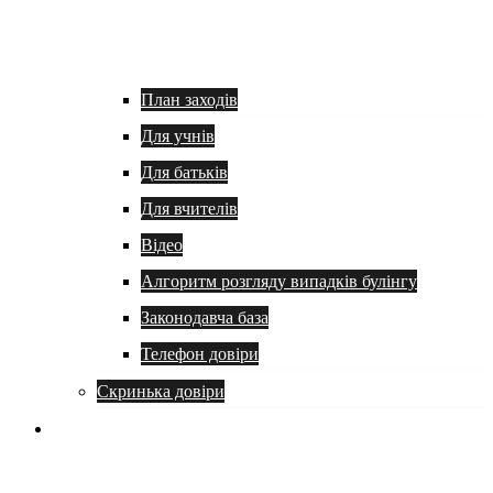
План заходів
Для учнів
Для батьків
Для вчителів
Відео
Алгоритм розгляду випадків булінгу
Законодавча база
Телефон довіри
Скринька довіри
Батькам