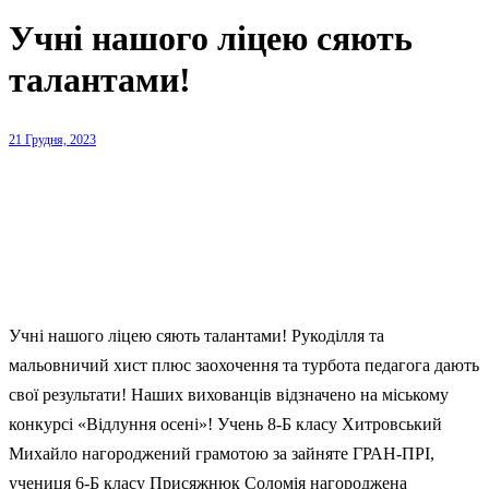
Учні нашого ліцею сяють
талантами!
21 Грудня, 2023
Учні нашого ліцею сяють талантами! Рукоділля та
мальовничий хист плюс заохочення та турбота педагога дають
свої результати! Наших вихованців відзначено на міському
конкурсі «Відлуння осені»! Учень 8-Б класу Хитровський
Михайло нагороджений грамотою за зайняте ГРАН-ПРІ,
учениця 6-Б класу Присяжнюк Соломія нагороджена