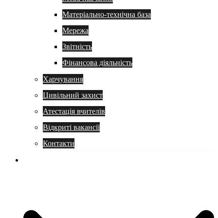
Матеріально-технічна база
Мережа
Звітність
Фінансова діяльність
Харчування
Цивільний захист
Атестація вчителів
Відкриті вакансії
Контакти
Навчання