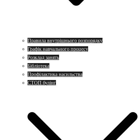
Правила внутрішнього розпорядку
Графік навчального процесу
Розклад занять
Бібліотека
Профілактика насильства
СТОП булінг