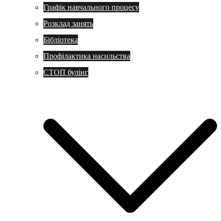
Графік навчального процесу
Розклад занять
Бібліотека
Профілактика насильства
СТОП булінг