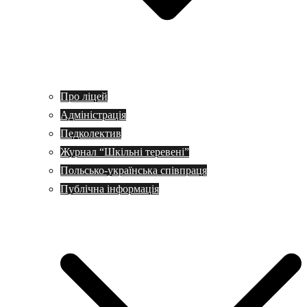
Про ліцей
Адміністрація
Педколектив
Журнал “Шкільні теревені”
Польсько-українська співпраця
Публічна інформація