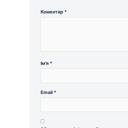
Коментар
*
Ім'я
*
Email
*