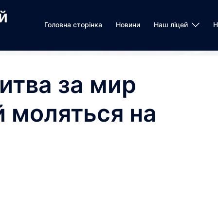
й
Головна сторінка
Новини
Наш ліцей
Н
итва за мир
й моляться на