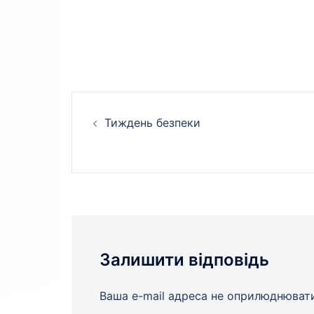
Навігація
Тиждень безпеки
по
запису
Залишити відповідь
Ваша e-mail адреса не оприлюднюват