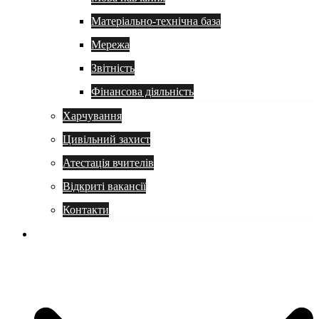
Матеріально-технічна база
Мережа
Звітність
Фінансова діяльність
Харчування
Цивільний захист
Атестація вчителів
Відкриті вакансії
Контакти
Навчання