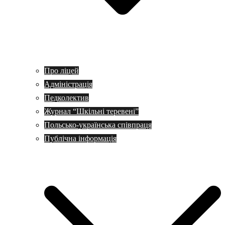
Про ліцей
Адміністрація
Педколектив
Журнал “Шкільні теревені”
Польсько-українська співпраця
Публічна інформація