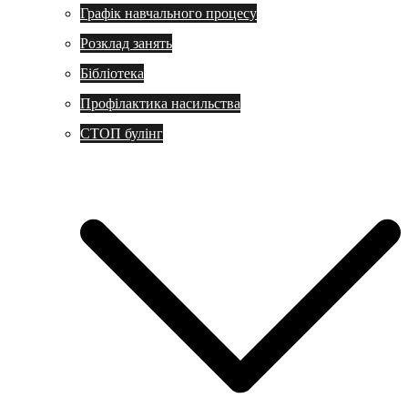
Графік навчального процесу
Розклад занять
Бібліотека
Профілактика насильства
СТОП булінг