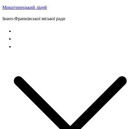
Микитинецький ліцей
Перейти
до
Івано-Франківської міської ради
вмісту
Головна сторінка
Новини
Наш ліцей