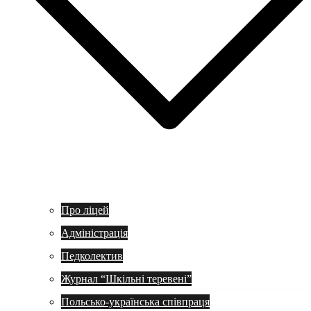
Про ліцей
Адміністрація
Педколектив
Журнал “Шкільні теревені”
Польсько-українська співпраця