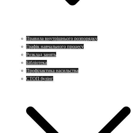
Правила внутрішнього розпорядку
Графік навчального процесу
Розклад занять
Бібліотека
Профілактика насильства
СТОП булінг