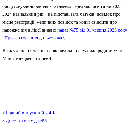
обслуговування закладів загальної середньої освіти на 2023-
2024 навчальний рік», на підставі заяв батьків, довідок про
місце реєстрації, медичних довідок та копій свідоцтв про
народження в ліцеї видано
наказ №75 від 01 червня 2023 року
"Про зарахування до 1-го класу"
.
Вітаємо нових членів нашої великої і дружньої родини учнів
Микитинецького ліцею!
Навігація
Перший випускний у 4-Б
по
З Днем захисту дітей!
запису