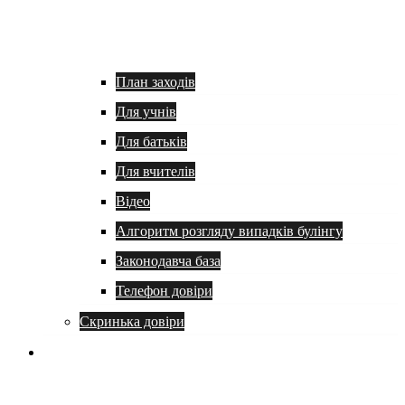
План заходів
Для учнів
Для батьків
Для вчителів
Відео
Алгоритм розгляду випадків булінгу
Законодавча база
Телефон довіри
Скринька довіри
Батькам