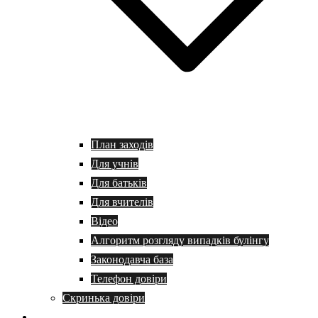
План заходів
Для учнів
Для батьків
Для вчителів
Відео
Алгоритм розгляду випадків булінгу
Законодавча база
Телефон довіри
Скринька довіри
Батькам