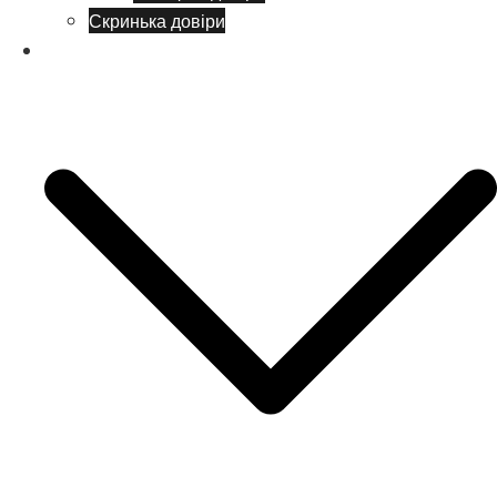
Скринька довіри
Батькам