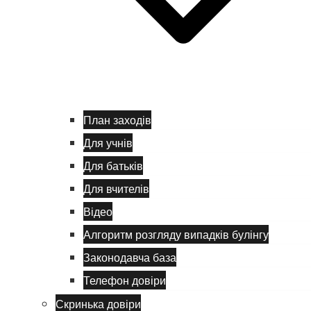
План заходів
Для учнів
Для батьків
Для вчителів
Відео
Алгоритм розгляду випадків булінгу
Законодавча база
Телефон довіри
Скринька довіри