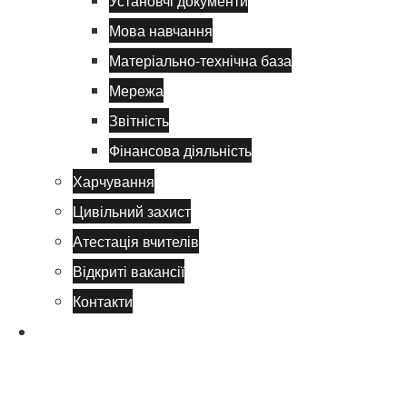
Установчі документи
Мова навчання
Матеріально-технічна база
Мережа
Звітність
Фінансова діяльність
Харчування
Цивільний захист
Атестація вчителів
Відкриті вакансії
Контакти
Навчання