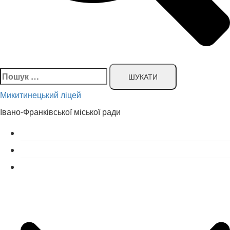
Пошук:
Микитинецький ліцей
Івано-Франківської міської ради
Головна сторінка
Новини
Наш ліцей