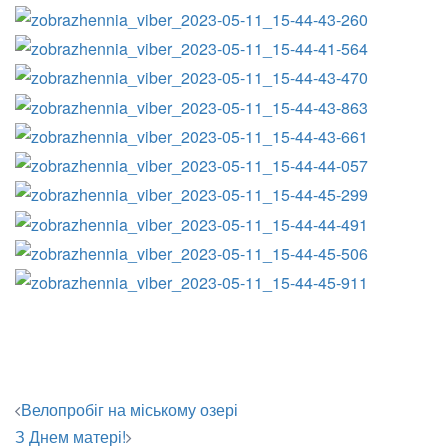
Навігація
Велопробіг на міському озері
по
З Днем матері!