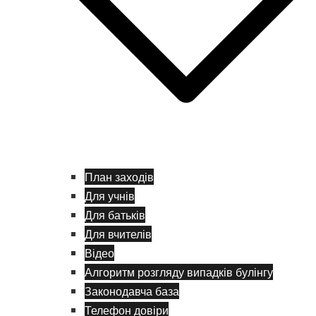
План заходів
Для учнів
Для батьків
Для вчителів
Відео
Алгоритм розгляду випадків булінгу
Законодавча база
Телефон довіри