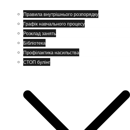
Правила внутрішнього розпорядку
Графік навчального процесу
Розклад занять
Бібліотека
Профілактика насильства
СТОП булінг