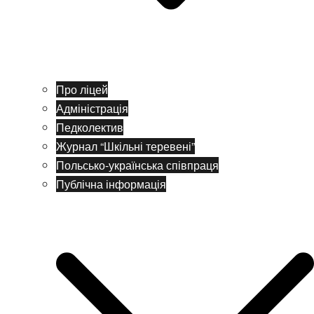
Про ліцей
Адміністрація
Педколектив
Журнал “Шкільні теревені”
Польсько-українська співпраця
Публічна інформація