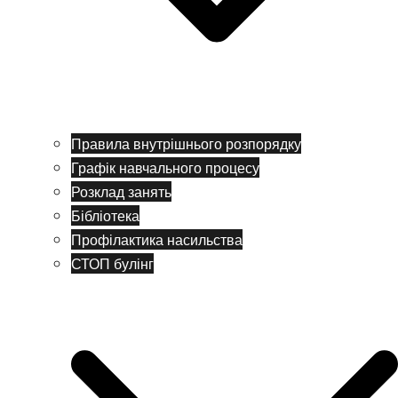
Правила внутрішнього розпорядку
Графік навчального процесу
Розклад занять
Бібліотека
Профілактика насильства
СТОП булінг