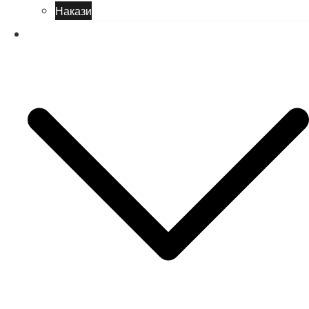
Накази
Учням