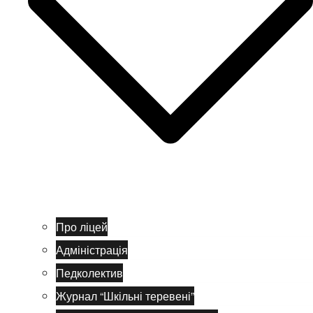
Про ліцей
Адміністрація
Педколектив
Журнал “Шкільні теревені”