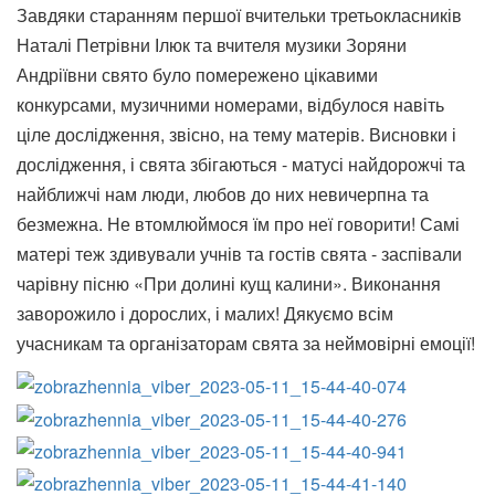
Завдяки старанням першої вчительки третьокласників
Наталі Петрівни Ілюк та вчителя музики Зоряни
Андріївни свято було помережено цікавими
конкурсами, музичними номерами, відбулося навіть
ціле дослідження, звісно, на тему матерів. Висновки і
дослідження, і свята збігаються - матусі найдорожчі та
найближчі нам люди, любов до них невичерпна та
безмежна. Не втомлюймося їм про неї говорити! Самі
матері теж здивували учнів та гостів свята - заспівали
чарівну пісню «При долині кущ калини». Виконання
заворожило і дорослих, і малих! Дякуємо всім
учасникам та організаторам свята за неймовірні емоції!