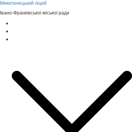
Микитинецький ліцей
Перейти
до
Івано-Франківської міської ради
вмісту
Головна сторінка
Новини
Наш ліцей