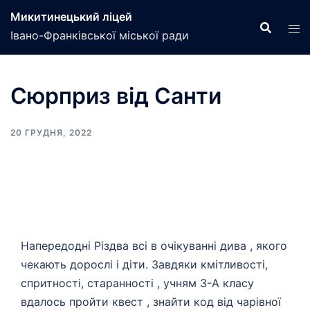
Перейти
Микитинецький ліцей
до
Івано-Франківської міської ради
вмісту
Cюрприз від Санти
20 ГРУДНЯ, 2022
Напередодні Різдва всі в очікуванні дива , якого
чекають дорослі і діти. Завдяки кмітливості,
спритності, старанності , учням 3-А класу
вдалось пройти квест , знайти код від чарівної