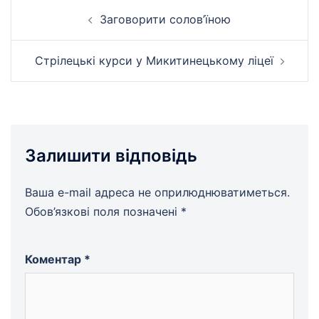
Навігація
Заговорити солов’їною
по
запису
Стрілецькі курси у Микитинецькому ліцеї
Залишити відповідь
Ваша e-mail адреса не оприлюднюватиметься.
Обов’язкові поля позначені
*
Коментар
*