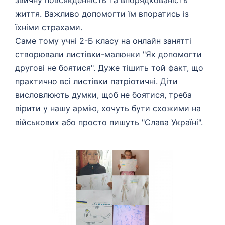
звичну повсякденність та впорядкованість
життя. Важливо допомогти їм впоратись із
їхніми страхами.
Саме тому учні 2-Б класу на онлайн занятті
створювали листівки-малюнки "Як допомогти
другові не боятися". Дуже тішить той факт, що
практично всі листівки патріотичні. Діти
висловлюють думки, щоб не боятися, треба
вірити у нашу армію, хочуть бути схожими на
військових або просто пишуть "Слава Україні".