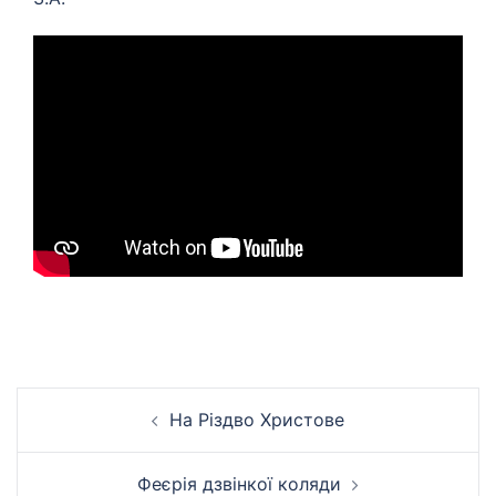
Навігація
На Різдво Христове
по
запису
Феєрія дзвінкої коляди