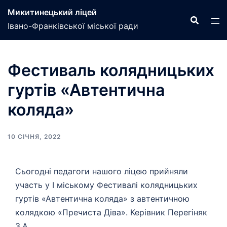
Перейти
Микитинецький ліцей
до
Івано-Франківської міської ради
вмісту
Фестиваль колядницьких
гуртів «Автентична
коляда»
10 СІЧНЯ, 2022
Сьогодні педагоги нашого ліцею прийняли
участь у І міському Фестивалі колядницьких
гуртів «Автентична коляда» з автентичною
колядкою «Пречиста Діва». Керівник Перегіняк
З.А.