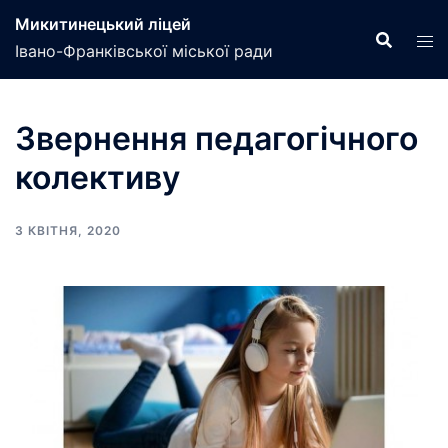
Перейти
Микитинецький ліцей
до
Івано-Франківської міської ради
вмісту
Звернення педагогічного
колективу
3 КВІТНЯ, 2020